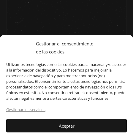
Gestionar el consentimiento
de las cookies
Utilizamos tecnologías como las cookies para almacenar y/o acceder
a la información del dispositivo. Lo hacemos para mejorar la
HAPPY FACE WALLPAPER
experiencia de navegación y para mostrar anuncios (no)
personalizados. El consentimiento a estas tecnologías nos permitirá
procesar datos como el comportamiento de navegación o los ID's
Happy Face Wallpaper melted smiley creepy carita feliz
únicos en este sitio. No consentir o retirar el consentimiento, puede
afectar negativamente a ciertas características y funciones.
sonriente happy melting fondo de pantalla Génesis Toxical
Gestionar los servicios
Aceptar