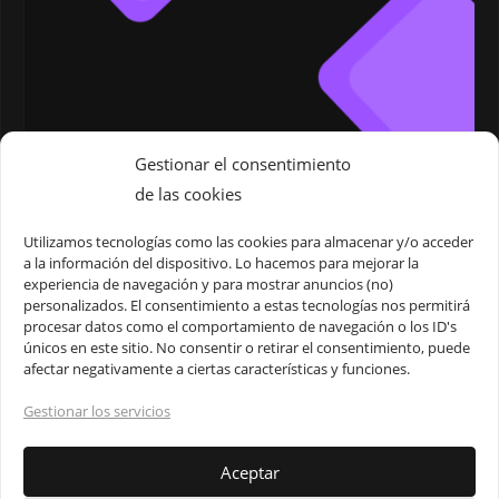
Gestionar el consentimiento
de las cookies
Utilizamos tecnologías como las cookies para almacenar y/o acceder
a la información del dispositivo. Lo hacemos para mejorar la
EYEBALLS WALLPAPER
experiencia de navegación y para mostrar anuncios (no)
personalizados. El consentimiento a estas tecnologías nos permitirá
procesar datos como el comportamiento de navegación o los ID's
Eyeballs Wallpaper ojos animados fondo de pantalla
únicos en este sitio. No consentir o retirar el consentimiento, puede
afectar negativamente a ciertas características y funciones.
colorfull ilustración illustrations Halloween Génesis Toxical
Gestionar los servicios
Aceptar