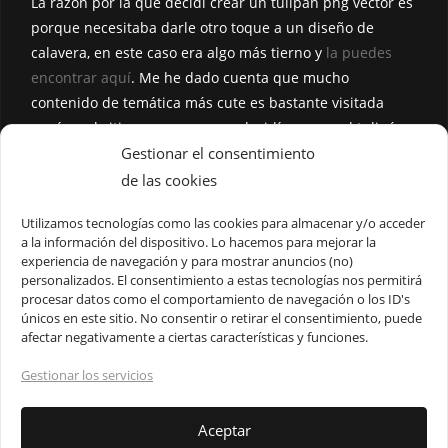
La razón por la que decidí crear un tulipán png vector es
porque necesitaba darle otro toque a un diseño de
calavera, en este caso era algo más tierno y
la puedes
encontrar aquí
. Me he dado cuenta que mucho
contenido de temática más cute es bastante visitada
aquí en el sitio, es por eso que decidí separar el tulipán
esperando que les guste. El diseño vectorial está creado
Gestionar el consentimiento
para que puedas separar cada parte, hojas, tallo y la
de las cookies
parte de los pétalos.
Utilizamos tecnologías como las cookies para almacenar y/o acceder
a la información del dispositivo. Lo hacemos para mejorar la
Si buscas más de este tipo de diseños te recomiendo
experiencia de navegación y para mostrar anuncios (no)
visitar la etiqueta
Flores
. Recuerda que también estaré
personalizados. El consentimiento a estas tecnologías nos permitirá
haciendo más del estilo flat por si prefieres buscar
procesar datos como el comportamiento de navegación o los ID's
únicos en este sitio. No consentir o retirar el consentimiento, puede
contenido en la página.
afectar negativamente a ciertas características y funciones.
Gestionar los servicios
Aceptar