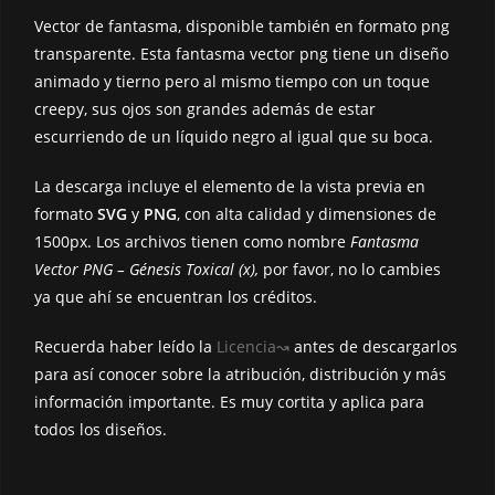
k
k
Vector de fantasma, disponible también en formato png
transparente. Esta fantasma vector png tiene un diseño
animado y tierno pero al mismo tiempo con un toque
creepy, sus ojos son grandes además de estar
escurriendo de un líquido negro al igual que su boca.
La descarga incluye el elemento de la vista previa en
formato
SVG
y
PNG
, con alta calidad y dimensiones de
1500px. Los archivos tienen como nombre
Fantasma
Vector PNG – Génesis Toxical
(x),
por favor, no lo cambies
ya que ahí se encuentran los créditos.
Recuerda haber leído la
Licencia↝
antes de descargarlos
para así conocer sobre la atribución, distribución y más
información importante. Es muy cortita y aplica para
todos los diseños.