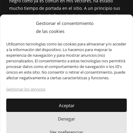
negro como ya es común en mis vectores, ha estado
mucho tiempo de portada en el sitio. A un principio sus
manitas no tenían el efecto de abajo como si fueran alas,
la intención es que parezca tener una manta encima. Me
Gestionar el consentimiento
da mucha ternura y quise darle un toque más creepy a
de las cookies
mi gusto.
Utilizamos tecnologías como las cookies para almacenar y/o acceder
a la información del dispositivo. Lo hacemos para mejorar la
Hice estos diseños en el 2017. Originalmente no estaban
experiencia de navegación y para mostrar anuncios (no)
en formato vectorial, así que las creé de nuevo y de
personalizados. El consentimiento a estas tecnologías nos permitirá
mejor calidad. Dando clic
aquí
puedes ver la previa
procesar datos como el comportamiento de navegación o los ID's
únicos en este sitio. No consentir o retirar el consentimiento, puede
anterior.
afectar negativamente a ciertas características y funciones.
Gestionar los servicios
Aceptar
Denegar
Aviso de Privacidad
Política de Cookies
Términos y Condiciones de Uso
Ver preferencias