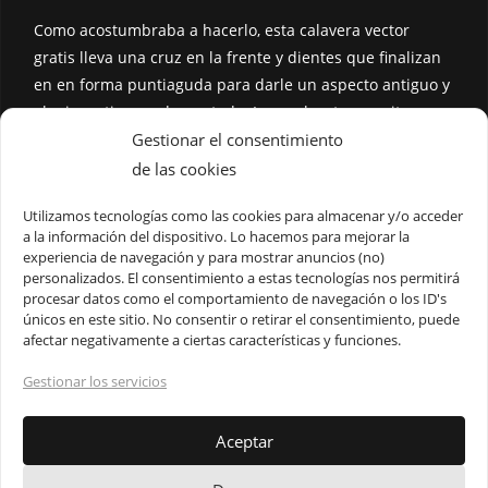
Como acostumbraba a hacerlo, esta calavera vector
gratis lleva una cruz en la frente y dientes que finalizan
en en forma puntiaguda para darle un aspecto antiguo y
al mismo tiempo desgastado. La sombra te permite
añadirle alguna textura, degradado o simplemente un
Gestionar el consentimiento
color distinto.
de las cookies
Cabe mencionar que este cráneo vector es uno de mis
Utilizamos tecnologías como las cookies para almacenar y/o acceder
a la información del dispositivo. Lo hacemos para mejorar la
vectores o png’s favoritos ya que el boceto fue creado por
experiencia de navegación y para mostrar anuncios (no)
mi esposo Alex, por esa misma razón tiene un estilo más
personalizados. El consentimiento a estas tecnologías nos permitirá
realista aunque animado al mismo tiempo. Incluso tiene
procesar datos como el comportamiento de navegación o los ID's
únicos en este sitio. No consentir o retirar el consentimiento, puede
mandíbula, ya que generalmente no dibujo con ella.
afectar negativamente a ciertas características y funciones.
Gestionar los servicios
Aceptar