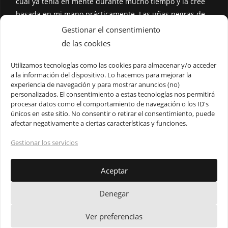
cual ya tenía en mente durante mucho tiempo y la creé
basada en mi mano prácticamente. Las uñas negras de
esa forma son muy utilizadas en estilos más oscuros o
Gestionar el consentimiento
góticos y son mis favoritas, los tatuajes son telarañas y
de las cookies
cruces que quedaban muy bien. La pulsera con
estoperoles fue lo mejor y lo más complejo, sobre todo
Utilizamos tecnologías como las cookies para almacenar y/o acceder
a la información del dispositivo. Lo hacemos para mejorar la
por las cadenitas pequeñas pero la basé en una que yo
experiencia de navegación y para mostrar anuncios (no)
tengo. Lo siento si está mal proporcionada, jamás había
personalizados. El consentimiento a estas tecnologías nos permitirá
dibujado una mano antes e intenté hacer lo mejor.
procesar datos como el comportamiento de navegación o los ID's
únicos en este sitio. No consentir o retirar el consentimiento, puede
Dando clic
aquí
puedes ver la previa anterior.
afectar negativamente a ciertas características y funciones.
Gestionar los servicios
Aceptar
Denegar
Aviso de Privacidad
Política de Cookies
Términos y Condiciones de Uso
Ver preferencias
Copyright 2025 - Génesis Toxical