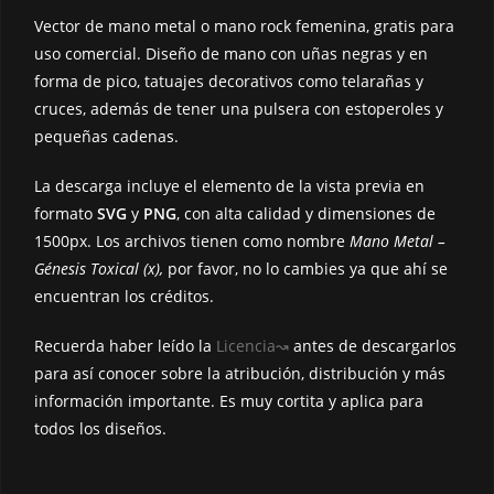
k
k
Vector de mano metal o mano rock femenina, gratis para
uso comercial. Diseño de mano con uñas negras y en
forma de pico, tatuajes decorativos como telarañas y
cruces, además de tener una pulsera con estoperoles y
pequeñas cadenas.
La descarga incluye el elemento de la vista previa en
formato
SVG
y
PNG
, con alta calidad y dimensiones de
1500px. Los archivos tienen como nombre
Mano Metal –
Génesis Toxical (x),
por favor, no lo cambies ya que ahí se
encuentran los créditos.
Recuerda haber leído la
Licencia↝
antes de descargarlos
para así conocer sobre la atribución, distribución y más
información importante. Es muy cortita y aplica para
todos los diseños.