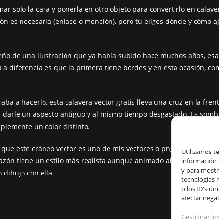
ar solo la cara y ponerla en otro objeto para convertirlo en calave
ión es necesaria (enlace o mención), pero tú eliges dónde y cómo a
seño de una ilustración que ya había subido hace muchos años, esa
 La diferencia es que la primera tiene bordes y en esta ocasión, co
a a hacerlo, esta calavera vector gratis lleva una cruz en la fren
 darle un aspecto antiguo y al mismo tiempo desgastado. La sombra
plemente un color distinto.
ue este cráneo vector es uno de mis vectores o png’s favoritos ya
Utilizamos t
azón tiene un estilo más realista aunque animado al mismo tiempo
información 
y para mostr
 dibujo con ella.
tecnologías 
o los ID's ún
afectar negat
Gestionar los