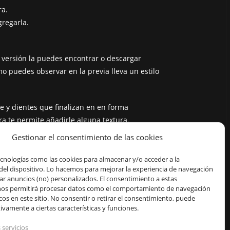
ra.
gregarla.
 versión la puedes encontrar o descargar
mo puedes observar en la previa lleva un estilo
te y dientes que finalizan en en forma
 te permite añadirle alguna textura,
Gestionar el consentimiento de las cookies
 que el boceto fue creado por mi esposo Alex,
ecnologías como las cookies para almacenar y/o acceder a la
. Incluso tiene mandíbula, ya que
del dispositivo. Lo hacemos para mejorar la experiencia de navegación
ar anuncios (no) personalizados. El consentimiento a estas
nos permitirá procesar datos como el comportamiento de navegación
icos en este sitio. No consentir o retirar el consentimiento, puede
ivamente a ciertas características y funciones.
 servicios