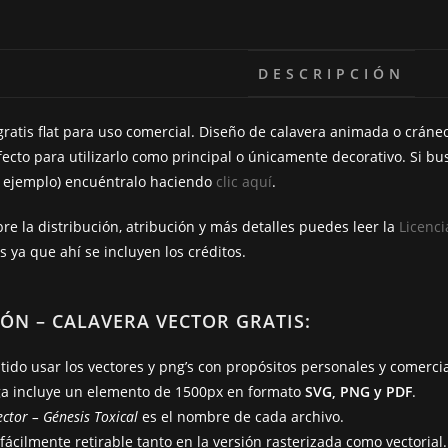
b
t
o
e
DESCRIPCIÓN
o
r
k
gratis flat para uso comercial. Diseño de calavera animada o crán
rfecto para utilizarlo como principal o únicamente decorativo. Si bu
or ejemplo) encuéntralo haciendo
clic aquí
.
re la distribución, atribución y más detalles puedes leer la
Licenci
 ya que ahí se incluyen los créditos.
ÓN – CALAVERA VECTOR GRATIS:
tido usar los vectores y png’s con propósitos personales y comercia
ga incluye un elemento de 1500px en formato
SVG, PNG y PDF
.
ector
– Génesis Toxical
es el nombre de cada archivo.
 fácilmente retirable tanto en la versión rasterizada como vectorial.