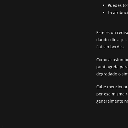
Puedes tom
La atribuc
Este es un redi
dando clic
aquí
.
flat sin bordes.
Como acostumbrab
puntiaguda para
degradado o sim
Cabe mencionar q
por esa misma r
generalmente no