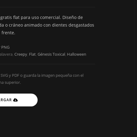
gratis flat para uso comercial. Diseño de
da o cráneo animado con dientes desgastados
 frente.
r PNG
alavera
,
Creepy
,
Flat
,
Génesis Toxical
,
Halloween
ARGAR
C
o
p
y