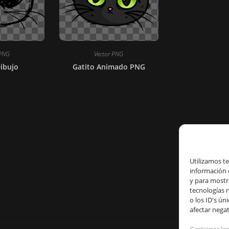
 PNG
Vector PNG
Dibujo
Gatito Animado PNG
Utilizamos t
información 
y para mostr
tecnologías 
o los ID's ún
afectar negat